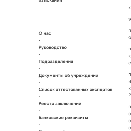
изысканий
к
э
О нас
о
-
Руководство
-
Подразделения
с
-
Документы об учреждении
-
к
Список аттестованных экспертов
Р
-
Реестр заключений
-
о
Банковские реквизиты
-