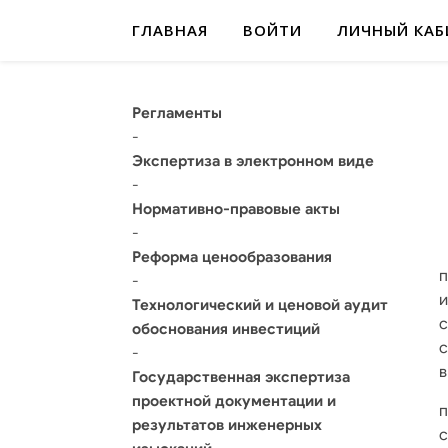
ГЛАВНАЯ
ВОЙТИ
ЛИЧНЫЙ КАБ
Регламенты
-
Экспертиза в электронном виде
-
Нормативно-правовые акты
-
Реформа ценообразования
п
-
и
Технологический и ценовой аудит
с
обоснования инвестиций
с
-
в
Государственная экспертиза
проектной документации и
п
результатов инженерных
с