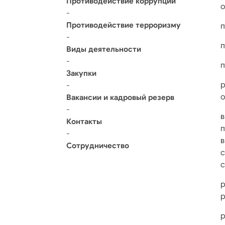
Противодействие коррупции
о
-
Противодействие терроризму
п
-
п
Виды деятельности
-
п
Закупки
р
-
о
Вакансии и кадровый резерв
-
Контакты
-
в
Сотрудничество
с
р
р
р