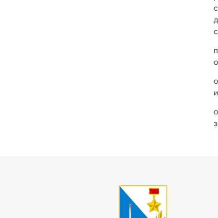
с
о
о
и
з