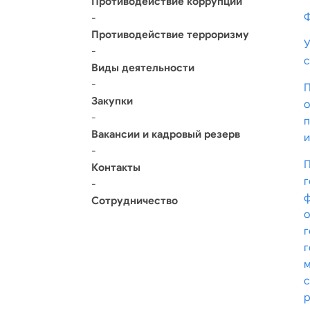
Противодействие коррупции
Ф
-
Противодействие терроризму
-
с
Виды деятельности
-
Закупки
о
-
п
Вакансии и кадровый резерв
и
-
Контакты
-
ф
Сотрудничество
м
с
р