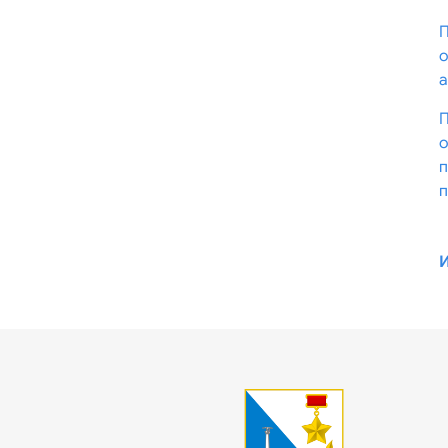
П
о
а
П
о
п
п
И