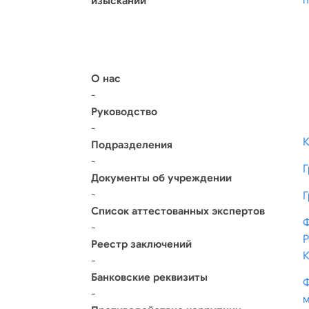
п
изысканий
О нас
-
Руководство
-
К
Подразделения
-
Г
Документы об учреждении
-
Г
Список аттестованных экспертов
Ф
-
Р
Реестр заключений
К
-
Банковские реквизиты
Ф
-
м